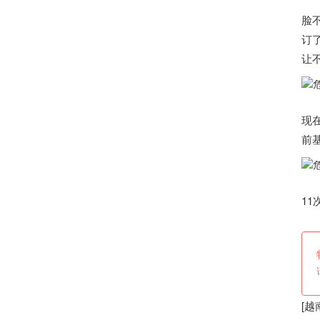
脸
订
让
现
前
1
[
越