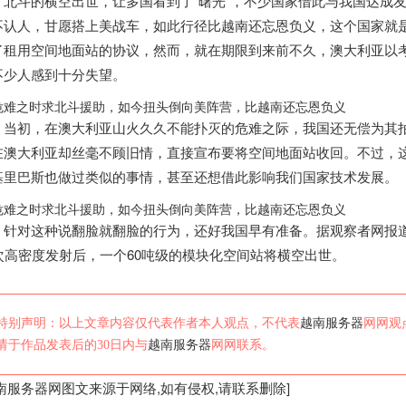
北斗的横空出世，让多国看到了“曙光”，不少国家借此与我国达成
不认人，甘愿搭上美战车，如此行径比
越南
还忘恩负义，这个国家就是
了租用空间地面站的协议，然而，就在期限到来前不久，澳大利亚以
不少人感到十分失望。
当初，在澳大利亚山火久久不能扑灭的危难之际，我国还无偿为其
在澳大利亚却丝毫不顾旧情，直接宣布要将空间地面站收回。不过，
基里巴斯也做过类似的事情，甚至还想借此影响我们国家技术发展。
针对这种说翻脸就翻脸的行为，还好我国早有准备。据观察者网报
1次高密度发射后，一个60吨级的模块化空间站将横空出世。
特别声明：以上文章内容仅代表作者本人观点，不代表
越南服务器
网网观
请于作品发表后的30日内与
越南服务器
网网联系。
南服务器
网图文来源于网络,如有侵权,请联系删除]