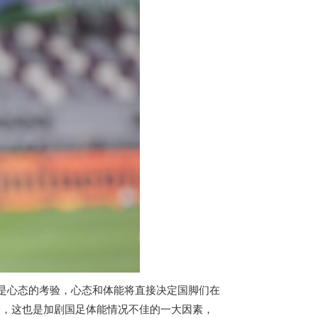
是心态的考验，心态和体能将直接决定国脚们在
验，这也是加剧国足体能情况不佳的一大因素，