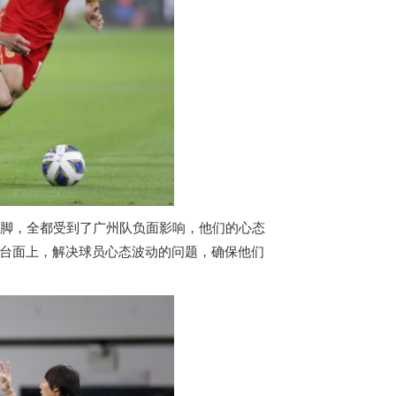
国脚，全都受到了广州队负面影响，他们的心态
了台面上，解决球员心态波动的问题，确保他们