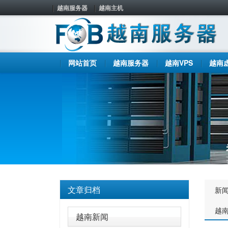
越南服务器
越南主机
网站首页
越南服务器
越南VPS
越南
文章归档
新
越
越南新闻