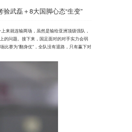
考验武磊＋8大国脚心态“生变”
，一上来就连输两场，虽然是输给亚洲顶级强队，
体上的问题。接下来，国足面对的对手实力会弱
场比赛为“翻身仗”，全队没有退路，只有赢下对