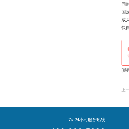
同
国
成
快
[
越
上一
越
7× 24小时服务热线