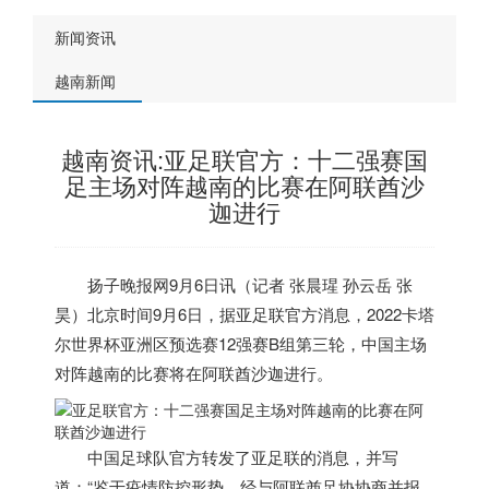
新闻资讯
越南新闻
越南资讯:亚足联官方：十二强赛国
足主场对阵越南的比赛在阿联酋沙
迦进行
扬子晚报网9月6日讯（记者 张晨瑆 孙云岳 张
昊）北京时间9月6日，据亚足联官方消息，2022卡塔
尔世界杯亚洲区预选赛12强赛B组第三轮，中国主场
对阵
越南
的比赛将在阿联酋沙迦进行。
中国足球队官方转发了亚足联的消息，并写
道：“鉴于疫情防控形势，经与阿联酋足协协商并报