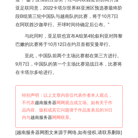
亚足联同意，2022卡塔尔世界杯亚洲区预选赛最终阶
段B组第三轮中国队与
越南
队的比赛，将于10月7日
在阿联酋沙迦举行。开球时间待确定后公布。”
与此同时，亚足联也宣布A组第4轮叙利亚对阵黎
巴嫩的比赛将于10月12日在约旦首都安曼举行。
至此，中国队前两个主场比赛都在第三方进行。
9月7日，中国队的第一个主场比赛迎战日本，比赛将
在卡塔尔多哈进行。
特别声明：以上文章内容仅代表作者本人观点，
不代表
越南服务器
网网观点或立场。如有关于作
品内容、版权或其它问题请于作品发表后的30日
内与
越南服务器
网网联系。
[
越南服务器
网图文来源于网络,如有侵权,请联系删除]