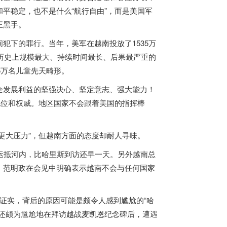
平稳定，也不是什么“航行自由”，而是美国军
正黑手。
间犯下的罪行。当年，美军在
越南
投放了1535万
类历史上规模最大、持续时间最长、后果最严重的
5万名儿童先天畸形。
全发展利益的坚强决心、坚定意志、强大能力！
地位和权威。地区国家不会跟着美国的指挥棒
更大压力”，但
越南
方面的态度却耐人寻味。
日运抵河内，比哈里斯到访还早一天。另外
越南
总
，范明政在会见中明确表示
越南
不会与任何国家
证实，背后的原因可能是颇令人感到尴尬的“哈
还颇为尴尬地在拜访越战麦凯恩纪念碑后，遭遇