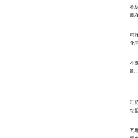
积
舰
吨
化
不
跑
理
结
瓦