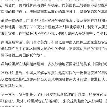
极开展合作，共同维护南海的和平稳定。而美国真正想要的不是地区和
在南海的横行自由。美国是南海军事化的真正推手，是胁迫霸凌的真
值得一提的是，声明还巧借阿富汗的仓皇撤离，提及美国在越战期
炸弹和地雷，喷洒了8000万公升橙色落叶剂等化学毒剂，制造了人
学毒剂灾难，严重破坏地区生态环境，480万
越南
人受到伤害，至少1
声明最后写道，我们奉劝美方，不要低估中国人民捍卫国家主权安
要低估独立自主在地区国家人民心中的分量，不要高估自己的“盟主”
，更不会跳上美国的反华战车。
虽然哈里斯在访问
越南
期间，多次鼓动地区国家追随美“向中国施加
路透社注意到，中国人民解放军援助
越南
军队的一批新冠疫苗23
范明政在哈里斯抵达
越南
的当天会见中国驻
越南
大使熊波，越通社说
盟对抗其他大国。
另一方面，哈里斯推迟了3小时左右从新加坡前往
越南
，经美方官员
那综合征”。此外，哈里斯也在访越期间，多次提到
越南
的人权问题，