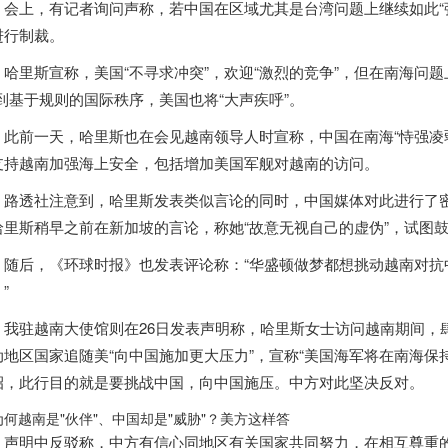
会上，有记者询问声称，若中国在区域尤其是台湾问题上继续如此“
进行制裁。
哈里斯宣称，美国“不寻求冲突”，欢迎“激烈的竞争”，但在南海问题
”到基于规则的国际秩序，美国也将“大声疾呼”。
此前一天，哈里斯也在会见
越南
领导人时宣称，中国在南海“恃强凌
支持
越南
加强海上安全，包括增加美国军舰对
越南
的访问。
路透社注意到，哈里斯发表类似言论的同时，中国媒体对此进行了密
哈里斯稍早之前在新加坡的言论，称她“故意无视自己的虚伪”，试图
随后，《环球时报》也发表评论称：“华盛顿做梦都想挑动
越南
对抗
”
我驻
越南
大使馆则在26日发表声明称，哈里斯女士访问
越南
期间，
动地区国家追随美“向中国施加更大压力”，宣称“美国海军将在南海保
招，此行目的就是要挑战中国，向中国施压。中方对此坚决反对。
声明中反驳称，中方有信心同地区有关国家共同努力，在相互尊重