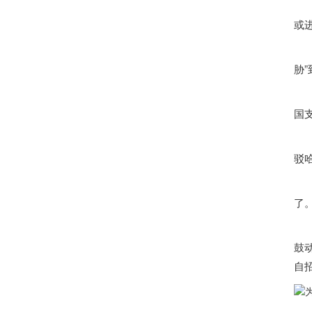
或
胁
国
驳
了。
鼓
自