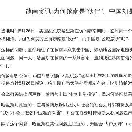
越南资讯:为何越南是”伙伴”、中国却
地时间8月26日，美国副总统哈里斯在访问
越南
期间，被问到一个
“体制相似”，但为何美方宣称
越南
是“伙伴”，而中国是“区域威胁”呢？
这样的问题，显然难住了在
越南
肆意攻击中国、鼓动地区国家追随美
直面问题。同一天，哈里斯在
越南
的一系列言论，遭到我驻
越南
使馆
争罪行。
哈里斯在26日的新闻发布
据路透社8月26日报道，哈里斯在当天举办新闻发布会，说明访越3
会上有美媒提问声称，
越南
与中国“体制非常相似”，但为何
越南
是
哈里斯对此宣称，在与
越南
政府以及民间社会领袖会见时都有提及
，“我们不会回避各种困难的沟通”，并会在必要时持续就人权问题发
除了这个问题，哈里斯在其他问题上也宣称，美国会“大声疾呼”（spea