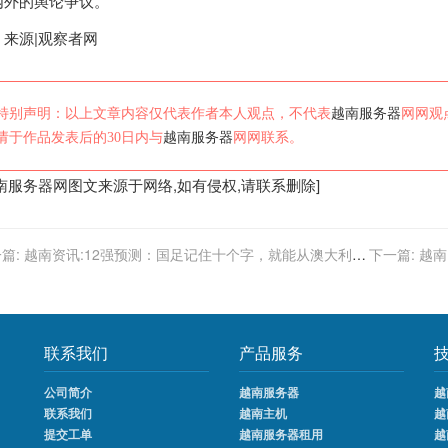
内外的舆论争议。
来源|观察者网
特别声明：以上文章内容仅代表作者本人观点，不代表
越南服务器
网网观
请于作品发表后的30日内与
越南服务器
网网联系。
南服务器
网图文来源于网络,如有侵权,请联系删除]
篇:
越南资讯:12强预测：国足记住十个字，就能从澳大利
下一篇:
越南
越南那儿稳拿12分
联系我们
产品服务
公司简介
越南服务器
越
联系我们
越南主机
越
提交工单
越南服务器租用
越