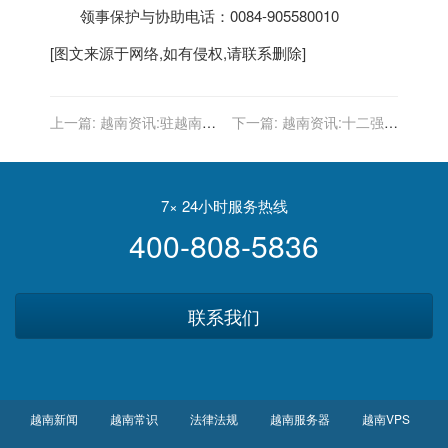
领事保护与协助电话：0084-905580010
[图文来源于网络,如有侵权,请联系删除]
上一篇:
越南资讯:驻越南使
下一篇:
越南资讯:十二强赛
馆庆祝中国共产党成立100
前瞻：日澳低调，越南放豪
周年视频
言沙特想全胜，中国目标18
分
7× 24小时服务热线
400-808-5836
联系我们
越南新闻
越南常识
法律法规
越南服务器
越南VPS