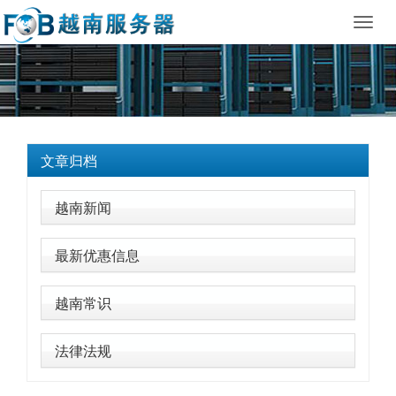
Toggl
navig
文章归档
越南新闻
最新优惠信息
越南常识
法律法规