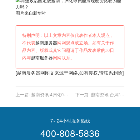
图片来自新华社
特别声明：以上文章内容仅代表作者本人观点，
不代表
越南服务器
网网观点或立场。如有关于作
品内容、版权或其它问题请于作品发表后的30日
内与
越南服务器
网网联系。
[
越南服务器
网图文来源于网络,如有侵权,请联系删除]
上一篇:
越南资讯:4归化0分
下一篇:
越南资讯:台风“康
0进球！韩日媒体同时看衰
森”将于12日夜间登陆越南
国足：很可能输给越南队后
中部 11日～12日海南岛南
陷入巨大恐慌
部海区仍有较强风雨
7× 24小时服务热线
400-808-5836