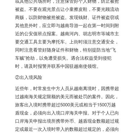
或其他公共场所时，注意保管好个人财物，防止被抢
被盗。不要在观光景点让小童擦皮鞋，不要光顾流动
商贩，以防财物被抢被盗。发现钱财、证件被盗窃或
其他意外时，应立即与越南导游一起在第一时间到附
近的公安值班点报案。越南河内、胡志明市等城市主
要交通工具主要为摩托车。上街时须注意交通安全，
同时注意看管好随身证件和财物，特别提防当地“飞
车贼”抢劫，以免遭受损失。遇合法权益受到侵犯
时，请及时报警并联系中国驻越南使领馆。
②出入境风险
近些年，时常发生中方人员从越南离境时，因携带超
过越南海关规定限额的美元而被处罚的案件。因此，
旅客出入境时携带超过5000美元或相当于1500万越
盾现金，必须向出入境口岸海关申报。对于个人已向
口岸海关申报出境所携带外币、越盾现金数额超过规
定或最近一次入境时带入的数额超过规定的，必须向