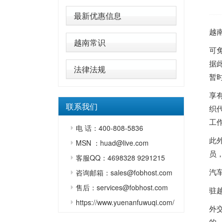
最新优惠信息
越
越南常识
可
据
法律法规
暂
享
联系我们
织
工
电 话：400-808-5836
此
MSN ：huad@live.com
员
客服QQ：4698328 9291215
汽
咨询邮箱：sales@fobhost.com
售后：services@fobhost.com
驻
https://www.yuenanfuwuqi.com/
外
的