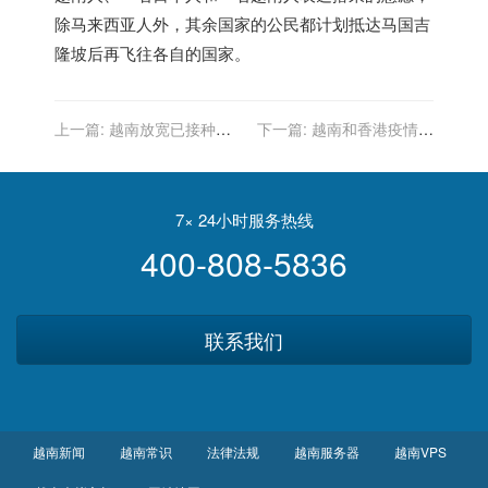
除马来西亚人外，其余国家的公民都计划抵达马国吉
隆坡后再飞往各自的国家。
上一篇:
越南放宽已接种新
下一篇:
越南和香港疫情受
冠疫苗者入境须评估更多数
到控制，计划重启航空泡泡
据
7× 24小时服务热线
400-808-5836
联系我们
越南新闻
越南常识
法律法规
越南服务器
越南VPS