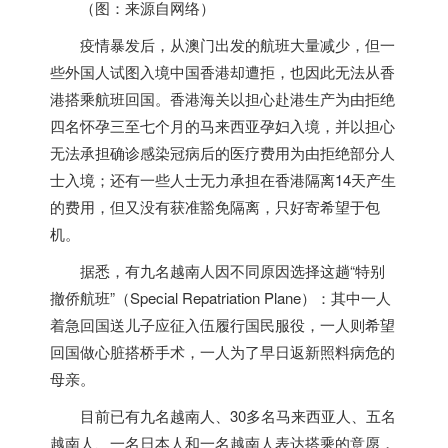
（图：来源自网络）
疫情暴发后，从澳门出发的航班大量减少，但一
些外国人试图入境中国香港却遭拒，也因此无法从香
港搭乘航班回国。香港海关以担心赴港生产为由拒绝
四名怀孕三至七个月的马来西亚孕妇入境，并以担心
无法承担确诊感染冠病后的医疗费用为由拒绝部分人
士入境；还有一些人士无力承担在香港隔离14天产生
的费用，但又没有获准豁免隔离，只好寄希望于包
机。
据悉，有九名越南人因不同原因选择这趟“特别
撤侨航班”（Special Repatriation Plane）：其中一人
着急回国送儿子应征入伍履行国民服役，一人则希望
回国做心脏搭桥手术，一人为了早日返新照料病危的
母亲。
目前已有九名越南人、30多名马来西亚人、五名
越南人、一名日本人和一名越南人表达搭乘的意愿，